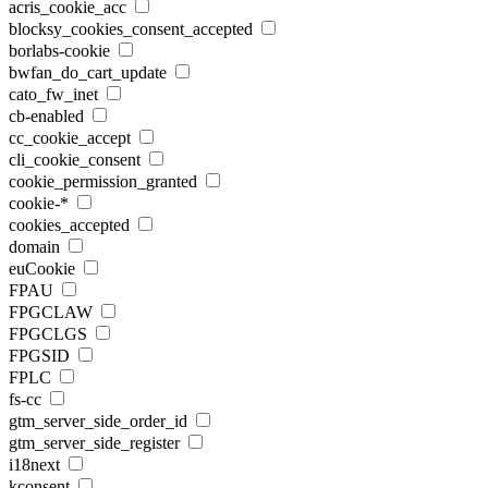
acris_cookie_acc
blocksy_cookies_consent_accepted
borlabs-cookie
bwfan_do_cart_update
cato_fw_inet
cb-enabled
cc_cookie_accept
cli_cookie_consent
cookie_permission_granted
cookie-*
cookies_accepted
domain
euCookie
FPAU
FPGCLAW
FPGCLGS
FPGSID
FPLC
fs-cc
gtm_server_side_order_id
gtm_server_side_register
i18next
kconsent