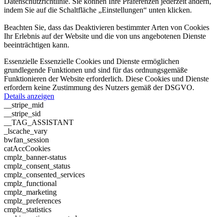
Datenschutzrichtlinie. Sie können Ihre Präferenzen jederzeit ändern,
indem Sie auf die Schaltfläche „Einstellungen“ unten klicken.
Beachten Sie, dass das Deaktivieren bestimmter Arten von Cookies
Ihr Erlebnis auf der Website und die von uns angebotenen Dienste
beeinträchtigen kann.
Essenzielle
Essenzielle Cookies und Dienste ermöglichen
grundlegende Funktionen und sind für das ordnungsgemäße
Funktionieren der Website erforderlich. Diese Cookies und Dienste
erfordern keine Zustimmung des Nutzers gemäß der DSGVO.
Details anzeigen
__stripe_mid
__stripe_sid
__TAG_ASSISTANT
_lscache_vary
bwfan_session
catAccCookies
cmplz_banner-status
cmplz_consent_status
cmplz_consented_services
cmplz_functional
cmplz_marketing
cmplz_preferences
cmplz_statistics