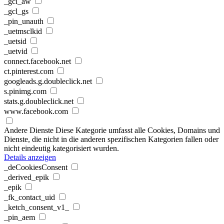
_gcl_aw
_gcl_gs
_pin_unauth
_uetmsclkid
_uetsid
_uetvid
connect.facebook.net
ct.pinterest.com
googleads.g.doubleclick.net
s.pinimg.com
stats.g.doubleclick.net
www.facebook.com
Andere Dienste
Diese Kategorie umfasst alle Cookies, Domains und
Dienste, die nicht in die anderen spezifischen Kategorien fallen oder
nicht eindeutig kategorisiert wurden.
Details anzeigen
_deCookiesConsent
_derived_epik
_epik
_fk_contact_uid
_ketch_consent_v1_
_pin_aem