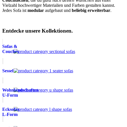
Couchtischen
, die du
ganz nach deinen Wünschen
aus einer
Vielzahl hochwertiger Materialien und Farben gestalten kannst.
Jedes Sofa ist
modular
aufgebaut und
beliebig erweiterbar
.
Entdecke unsere Kollektionen.
Sofas &
Couches
Sessel
Wohnlandschaften
U-Form
Ecksofas
L-Form