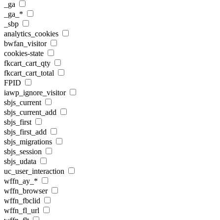
_ga
_ga_*
_sbp
analytics_cookies
bwfan_visitor
cookies-state
fkcart_cart_qty
fkcart_cart_total
FPID
iawp_ignore_visitor
sbjs_current
sbjs_current_add
sbjs_first
sbjs_first_add
sbjs_migrations
sbjs_session
sbjs_udata
uc_user_interaction
wffn_ay_*
wffn_browser
wffn_fbclid
wffn_fl_url