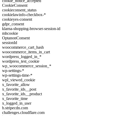
cookie_notice_accepted
CookieConsent
cookieconsent_status
cookielawinfo-checkbox-*
cookieyes-consent
gdpr_consent
klarna-shopping-browser-session-id
mhcookie
OptanonConsent
sessionId
woocommerce_cart_hash
woocommerce_items_in_cart
wordpress_logged_in_*
wordpress_test_cookie
wp_woocommerce_session_*
wp-settings-*
wp-settings-time-*
wpl_viewed_cookie
x_favorite_allow
x_favorite_ids__post
x_favorite_ids__product
x_favorite_time
x_logged_in_user
b.stripecdn.com
challenges.cloudflare.com