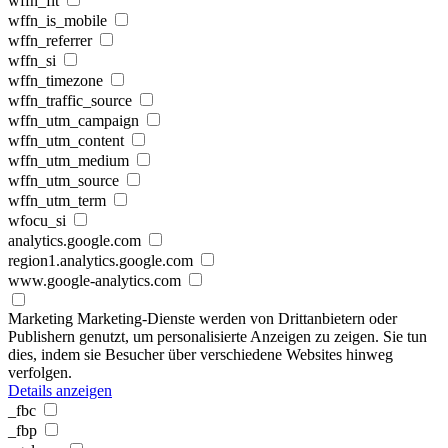
wffn_flt
wffn_is_mobile
wffn_referrer
wffn_si
wffn_timezone
wffn_traffic_source
wffn_utm_campaign
wffn_utm_content
wffn_utm_medium
wffn_utm_source
wffn_utm_term
wfocu_si
analytics.google.com
region1.analytics.google.com
www.google-analytics.com
Marketing
Marketing-Dienste werden von Drittanbietern oder
Publishern genutzt, um personalisierte Anzeigen zu zeigen. Sie tun
dies, indem sie Besucher über verschiedene Websites hinweg
verfolgen.
Details anzeigen
_fbc
_fbp