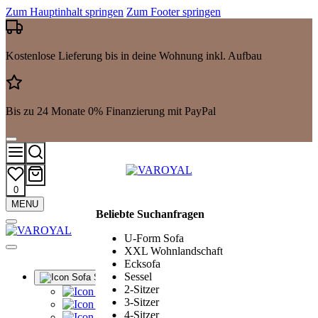
Zum Hauptinhalt springen
Zum Footer springen
Kostenlose Lieferung bis in deine Wohnung inkl. Aufbau
Bis zu 24 Monate 0% Finanzierung mit PayPal
0
Mehr
MENU
Beliebte Suchanfragen
Suchergebnisse
anzeigen
U-Form Sofa
XXL Wohnlandschaft
Ecksofa
Sessel
Sofa Sets
2-Sitzer
Alle Sofa Sets
3-Sitzer
Ledergarnituren
4-Sitzer
Polstergarnituren