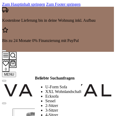
Zum Hauptinhalt springen
Zum Footer springen
Kostenlose Lieferung bis in deine Wohnung inkl. Aufbau
Bis zu 24 Monate 0% Finanzierung mit PayPal
0
Mehr
MENU
Beliebte Suchanfragen
Suchergebnisse
anzeigen
U-Form Sofa
XXL Wohnlandschaft
Ecksofa
Sessel
2-Sitzer
3-Sitzer
4-Sitzer