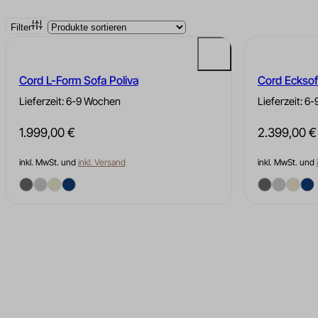
Filter
Bouclé Wohnlandschaften
Bouclé Ecksofas L-Form
U-Form
Cord L-Form Sofa Poliva
Cord Ecksof
Lieferzeit: 6-9 Wochen
Lieferzeit: 6
Cord Wohnlandschaften U-
1.999,00
€
2.399,00
€
Cord Ecksofas L-Form
Form
inkl. MwSt. und
inkl. Versand
inkl. MwSt. und