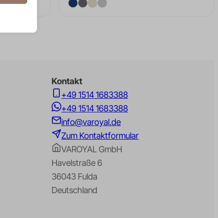
sere
Kontakt
erte
 hinweg
+49 1514 1683388
+49 1514 1683388
info@varoyal.de
Zum Kontaktformular
n
VAROYAL GmbH
Havelstraße 6
36043 Fulda
Deutschland