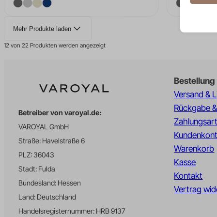
__TAG
_lscach
Analy
Mehr Produkte laden
_dcid
Statis
bwfan_
Besuch
12 von 22 Produkten werden angezeigt
api.zip
catAcc
d241ue3
cmplz_b
Marke
d3ldyx3
Bestellung
_ga
Market
cmplz_c
Anzeig
Versand & L
data.va
_ga_*
cmplz_
verfolg
Rückgabe &
ipapi.co
_sbp
Betreiber von varoyal.de:
cmplz_f
Zahlungsar
www.gst
analyti
VAROYAL GmbH
Ander
cmplz_
Kundenkon
_fbc
Diese 
bwfan_v
Straße: Havelstraße 6
cmplz_p
spezifi
Warenkorb
_fbp
PLZ: 36043
cookies
cmplz_s
Kasse
_gcl_a
Stadt: Fulda
fkcart_
cookie_
Kontakt
_gcl_gs
Bundesland: Hessen
_deCoo
fkcart_c
Cookie
Vertrag wid
_pin_un
Land: Deutschland
_derive
FPID
cookiec
Handelsregisternummer: HRB 9137
_uetmsc
_epik
iawp_ig