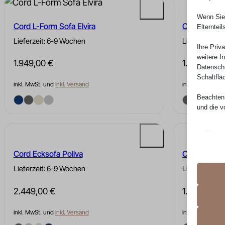
Wenn Sie 
Cord L-Form Sofa Elvira
Cord L-Form
Elterntei
Lieferzeit: 6-9 Wochen
Lieferzeit: 6
Ihre Priv
weitere I
1.949,00
€
1.999,00
€
Datenschu
Schaltflä
inkl. MwSt. und
inkl. Versand
inkl. MwSt. und
Beachten 
und die v
Essen
Essenz
Cord Ecksofa Poliva
Cord L-Form
ordnun
keine
Lieferzeit: 6-9 Wochen
Lieferzeit: 6
2.449,00
€
1.949,00
€
Erford
__strip
Diese 
erford
inkl. MwSt. und
inkl. Versand
inkl. MwSt. und
__strip
andere