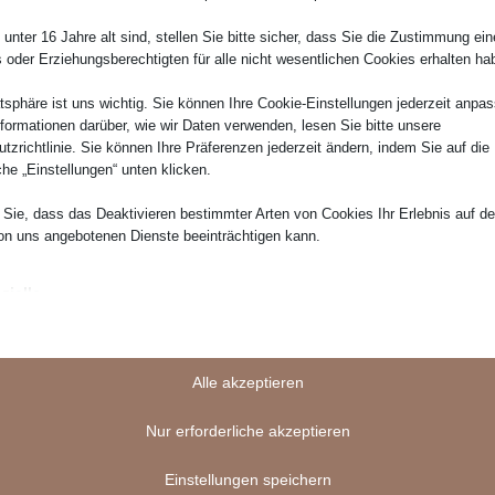
unter 16 Jahre alt sind, stellen Sie bitte sicher, dass Sie die Zustimmung ei
 Sofa Levina
Cord Ecksofa Elara
ls oder Erziehungsberechtigten für alle nicht wesentlichen Cookies erhalten ha
-9 Wochen
Lieferzeit: 6-9 Wochen
atsphäre ist uns wichtig. Sie können Ihre Cookie-Einstellungen jederzeit anpa
nformationen darüber, wie wir Daten verwenden, lesen Sie bitte unsere
2.349,00
€
tzrichtlinie. Sie können Ihre Präferenzen jederzeit ändern, indem Sie auf die
che „Einstellungen“ unten klicken.
inkl. Versand
inkl. MwSt. und
inkl. Versand
Sie, dass das Deaktivieren bestimmter Arten von Cookies Ihr Erlebnis auf d
on uns angebotenen Dienste beeinträchtigen kann.
zielle
ielle Cookies und Dienste ermöglichen grundlegende Funktionen und sind für
 Sofa Lumira
Cord L-Form Sofa Avoria
gsgemäße Funktionieren der Website erforderlich. Diese Cookies und Dienste
 Zustimmung des Nutzers gemäß der DSGVO.
-9 Wochen
Lieferzeit: 6-9 Wochen
Alle akzeptieren
Details anzeigen
1.999,00
€
erlich
Nur erforderliche akzeptieren
e_mid
Cookies und Dienste sind für das ordnungsgemäße Funktionieren der Website
erlich, aber ihre Verwendung erfordert die Zustimmung des Nutzers. Dies kann
inkl. Versand
inkl. MwSt. und
inkl. Versand
e_sid
Einstellungen speichern
m Zahlungs-Gateways, Captcha-Dienste, eingebettete Buchungsdienste umf