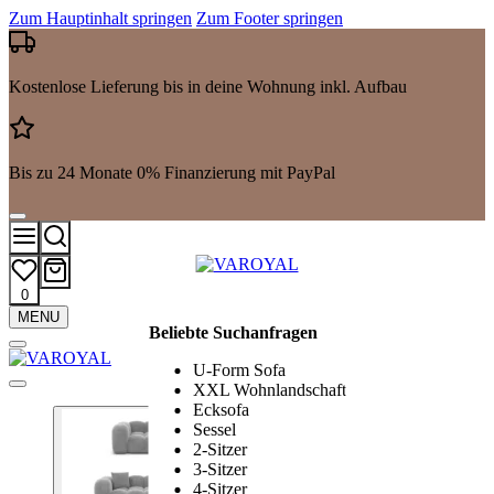
Zum Hauptinhalt springen
Zum Footer springen
Kostenlose Lieferung bis in deine Wohnung inkl. Aufbau
Bis zu 24 Monate 0% Finanzierung mit PayPal
0
Mehr
MENU
Beliebte Suchanfragen
Suchergebnisse
anzeigen
U-Form Sofa
XXL Wohnlandschaft
Ecksofa
Sessel
2-Sitzer
3-Sitzer
4-Sitzer