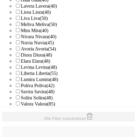
Lavera
Lavera
(40)
Liora
Liora
(40)
Liva
Liva
(50)
Meliva
Meliva
(50)
Mira
Mira
(40)
Nivara
Nivara
(40)
Nuvia
Nuvia
(45)
Avoria
Avoria
(54)
Diora
Diora
(48)
Elara
Elara
(48)
Levina
Levina
(48)
Liberia
Liberia
(55)
Lumira
Lumira
(48)
Poliva
Poliva
(42)
Savira
Savira
(48)
Solira
Solira
(48)
Valora
Valora
(85)
Alle Filter zurücksetzen