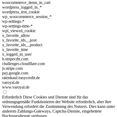
woocommerce_items_in_cart
wordpress_logged_in_*
wordpress_test_cookie
wp_woocommerce_session_*
wp-settings-*
wp-settings-time-*
wpl_viewed_cookie
x_favorite_allow
x_favorite_ids__post
x_favorite_ids__product
x_favorite_time
x_logged_in_user
b.stripecdn.com
challenges.cloudflare.com
js.stripe.com
pay.google.com
ratenkauf.easycredit.de
varoyal.de
www.varoyal.de
Erforderlich
Diese Cookies und Dienste sind für das
ordnungsgemäße Funktionieren der Website erforderlich, aber ihre
Verwendung erfordert die Zustimmung des Nutzers. Dies kann unter
anderem Zahlungs-Gateways, Captcha-Dienste, eingebettete
Buchungsdienste umfassen.