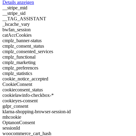
Details anzeigen
__stripe_mid
__stripe_sid
__TAG_ASSISTANT
_lscache_vary
bwfan_session
catAccCookies
cmplz_banner-status
cmplz_consent_status
cmplz_consented_services
cmplz_functional
cmplz_marketing
cmplz_preferences
cmplz_statistics
cookie_notice_accepted
CookieConsent
cookieconsent_status
cookielawinfo-checkbox-*
cookieyes-consent
gdpr_consent
klarna-shopping-browser-session-id
mhcookie
OptanonConsent
sessionId
woocommerce_cart_hash