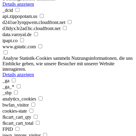
Details anzeigen
_dcid
api.zippopotam.us
d241ue3yrqqwem.cloudfront.net
d3ldyx3r2ad3ic.cloudfront.net
data.varoyal.de
ipapi.co
www.gstatic.com
Analyse
Statistik-Cookies sammeln Nutzungsinformationen, die uns
Einblicke geben, wie unsere Besucher mit unserer Website
interagieren.
Details anzeigen
_ga
_ga_*
_sbp
analytics_cookies
bwfan_visitor
cookies-state
fkcart_cart_qty
fkcart_cart_total
FPID
iawp_ignore_visitor