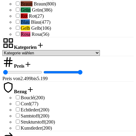
Braun
Braun
(800)
Grün
Grün
(386)
Rot
Rot
(27)
Blau
Blau
(477)
Gelb
Gelb
(106)
Rosa
Rosa
(56)
Kategorien
Preis
Preis von
2.499
bis
5.199
Bezug
Bouclé
(200)
Cord
(77)
Echtleder
(200)
Samtstoff
(200)
Strukturstoff
(200)
Kunstleder
(200)