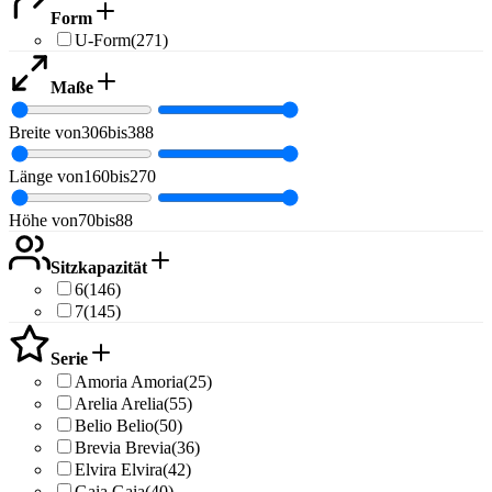
Form
U-Form
(271)
Maße
Breite von
306
bis
388
Länge von
160
bis
270
Höhe von
70
bis
88
Sitzkapazität
6
(146)
7
(145)
Serie
Amoria
Amoria
(25)
Arelia
Arelia
(55)
Belio
Belio
(50)
Brevia
Brevia
(36)
Elvira
Elvira
(42)
Gaia
Gaia
(40)