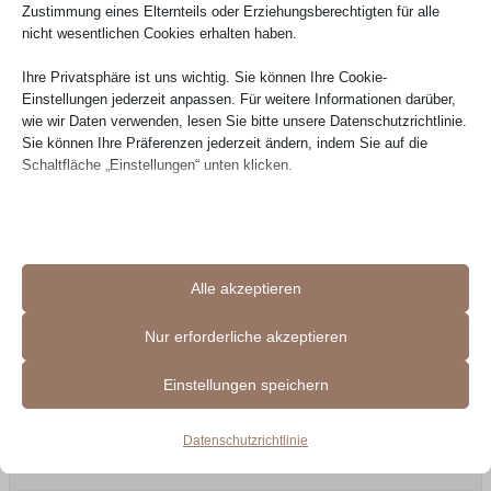
Zustimmung eines Elternteils oder Erziehungsberechtigten für alle
nicht wesentlichen Cookies erhalten haben.
29.07.2026
Ihre Privatsphäre ist uns wichtig. Sie können Ihre Cookie-
Einstellungen jederzeit anpassen. Für weitere Informationen darüber,
wie wir Daten verwenden, lesen Sie bitte unsere Datenschutzrichtlinie.
Sie können Ihre Präferenzen jederzeit ändern, indem Sie auf die
Schaltfläche „Einstellungen“ unten klicken.
Beachten Sie, dass das Deaktivieren bestimmter Arten von Cookies
Ihr Erlebnis auf der Website und die von uns angebotenen Dienste
beeinträchtigen kann.
Verifizierte Bewertung
Alle akzeptieren
Sehr guter Kundenservice. Produkt – Couch – in Top
Essenzielle
Essenzielle Cookies und Dienste ermöglichen grundlegende
Qualität – sehr schön sowie bequem. Ich nutze schon
Nur erforderliche akzeptieren
Funktionen und sind für das ordnungsgemäße Funktionieren der
seit mehrere Monaten und gibt keine Problemen .
Website erforderlich. Diese Cookies und Dienste erfordern keine
Einstellungen speichern
Lieferung + Montage in Preis erhalten, pünktlich und
Zustimmung des Nutzers gemäß der DSGVO.
höfflich gelaufen. 100/100 Punkte. Empfehlenswert.
Details anzeigen
Datenschutzrichtlinie
Erforderlich
__stripe_mid
Diese Cookies und Dienste sind für das ordnungsgemäße