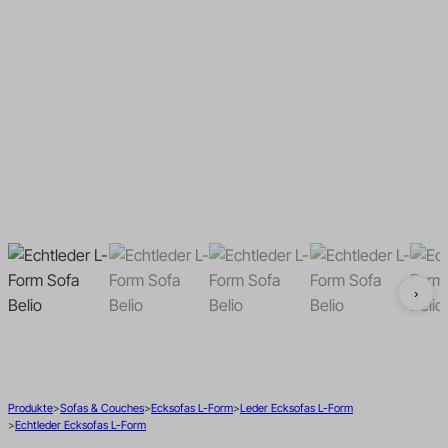
Bouclé Wohnlandschaften
Bouclé Ecksofas L-Form
U-Form
Cord Wohnlandschaften U-
Cord Ecksofas L-Form
Form
›
Produkte
Sofas & Couches
Ecksofas L-Form
Leder Ecksofas L-Form
Echtleder Ecksofas L-Form