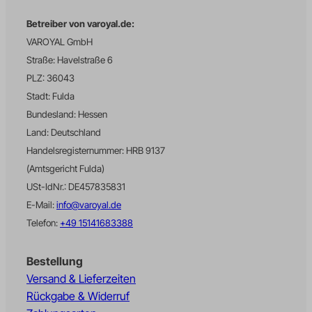
uet_vid
Betreiber von varoyal.de:
wffn_gclid
VAROYAL GmbH
wffn_journey
Straße: Havelstraße 6
wffn_referrer_last
PLZ: 36043
wffn_utm_campaign_last
Stadt: Fulda
wffn_utm_content_last
Bundesland: Hessen
wffn_utm_medium_last
Land: Deutschland
Handelsregisternummer: HRB 9137
wffn_utm_source_last
(Amtsgericht Fulda)
wffn_utm_term_last
USt-IdNr.: DE457835831
wpc*
E-Mail:
info@varoyal.de
X-MC-Endpoint-ID
Telefon:
+49 15141683388
fonts.gstatic.com
Bestellung
www.google.pl
Versand & Lieferzeiten
www.google.rs
Rückgabe & Widerruf
www.googletagmanager.com