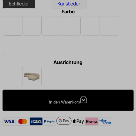
Echtleder
Kunstleder
Farbe
Beige
Schwarz
Braun
Dunkelbraun
Dunkelgrau
Hellgrau
Weiß
Ausrichtung
Links
Rechts
In den Warenkorb