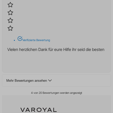
region1.analytics.google.com
kconsent
www.google-analytics.com
klaro
litespeed_qc_hide_banner
marketing_cookies
moeclid
Verifizierte Bewertung
OptanonAlertBoxClosed
Vielen herzlichen Dank für eure Hilfe ihr seid die besten
perf_*
SameSite
snconsent
ssm_au_c
Mehr Bewertungen ansehen
tarteaucitron
termsfeed_pc1_consent
4 von 20 Bewertungen werden angezeigt
twCookieConsent
uet_msclkid