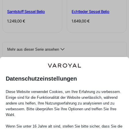
Samtstoff Sessel Belio
Echtleder Sessel Belio
1.249,00
€
1.649,00
€
Mehr aus dieser Serie ansehen
4 von 39 Produkten aus dieser Serie werden angezeigt
Das sagen unsere Kunden über uns
Datenschutzeinstellungen
Diese Website verwendet Cookies, um Ihre Erfahrung zu verbessern.
Einige sind für die Funktionalität der Website unerlässlich, während
andere uns helfen, Ihre Nutzungserfahrung zu analysieren und zu
verbessern. Bitte überprüfen Sie Ihre Optionen und treffen Sie Ihre
Wahl.
Martina Prielozna
Wenn Sie unter 16 Jahre alt sind, stellen Sie bitte sicher, dass Sie die