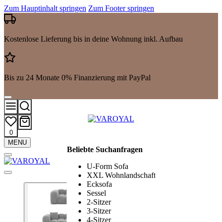
Zum Hauptinhalt springen
Zum Footer springen
Kostenlose Lieferung bis in deine Wohnung inkl. Aufbau
Bis zu 24 Monate 0% Finanzierung mit PayPal
0
Mehr
MENU
Beliebte Suchanfragen
Suchergebnisse
anzeigen
U-Form Sofa
XXL Wohnlandschaft
Ecksofa
Sessel
2-Sitzer
3-Sitzer
4-Sitzer