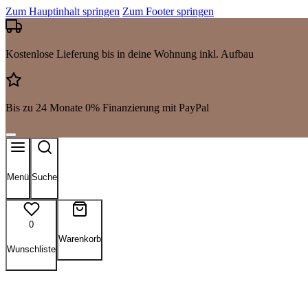
Zum Hauptinhalt springen
Zum Footer springen
Kostenlose Lieferung bis in deine Wohnung inkl. Aufbau
Bis zu 24 Monate 0% Finanzierung mit PayPal
Menü
Suche
0
Warenkorb
Wunschliste