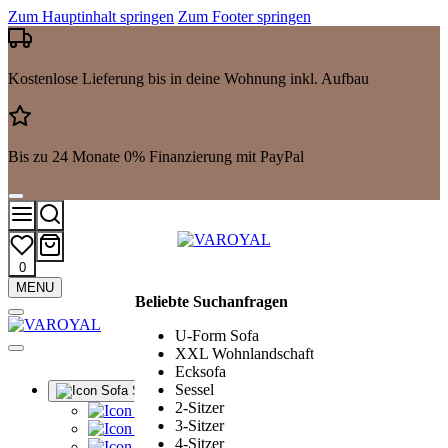
Zum Hauptinhalt springen
Zum Footer springen
Kostenlose Lieferung bis in deine Wohnung inkl. Aufbau
Bis zu 24 Monate 0% Finanzierung mit PayPal
0
Mehr
MENU
Beliebte Suchanfragen
Suchergebnisse
anzeigen
U-Form Sofa
XXL Wohnlandschaft
Ecksofa
Sessel
Sofa Sets
2-Sitzer
Alle Sofa Sets
3-Sitzer
Ledergarnituren
4-Sitzer
Polstergarnituren