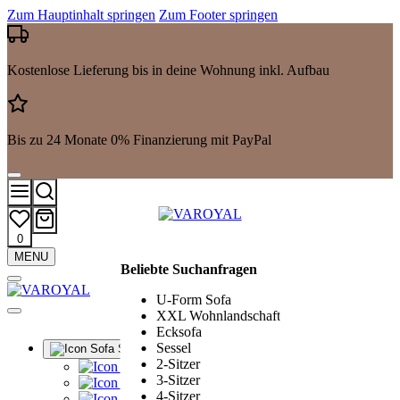
Zum Hauptinhalt springen
Zum Footer springen
Kostenlose Lieferung bis in deine Wohnung inkl. Aufbau
Bis zu 24 Monate 0% Finanzierung mit PayPal
0
Mehr
MENU
Beliebte Suchanfragen
Suchergebnisse
anzeigen
U-Form Sofa
XXL Wohnlandschaft
Ecksofa
Sessel
Sofa Sets
2-Sitzer
Alle Sofa Sets
3-Sitzer
Ledergarnituren
4-Sitzer
Polstergarnituren