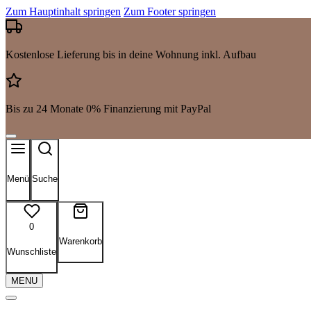
Zum Hauptinhalt springen
Zum Footer springen
Kostenlose Lieferung bis in deine Wohnung inkl. Aufbau
Bis zu 24 Monate 0% Finanzierung mit PayPal
Menü
Suche
0
Warenkorb
Wunschliste
MENU