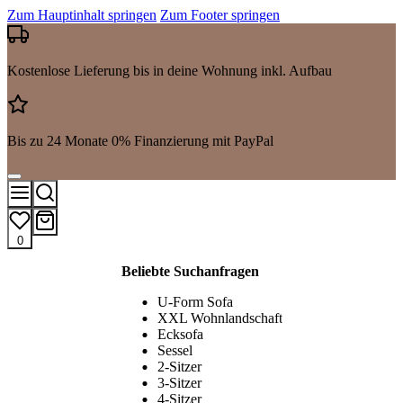
Zum Hauptinhalt springen
Zum Footer springen
Kostenlose Lieferung bis in deine Wohnung inkl. Aufbau
Bis zu 24 Monate 0% Finanzierung mit PayPal
0
Mehr
Beliebte Suchanfragen
Suchergebnisse
anzeigen
U-Form Sofa
XXL Wohnlandschaft
Ecksofa
Sessel
2-Sitzer
3-Sitzer
4-Sitzer