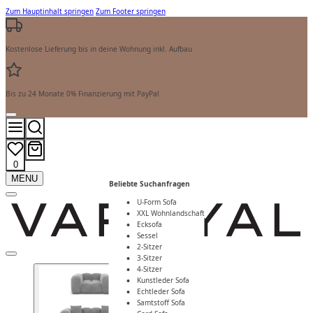
Zum Hauptinhalt springen
Zum Footer springen
Kostenlose Lieferung bis in deine Wohnung inkl. Aufbau
Bis zu 24 Monate 0% Finanzierung mit PayPal
0
Mehr
MENU
Beliebte Suchanfragen
Suchergebnisse
anzeigen
U-Form Sofa
XXL Wohnlandschaft
Ecksofa
Sessel
2-Sitzer
3-Sitzer
4-Sitzer
Kunstleder Sofa
Echtleder Sofa
Samtstoff Sofa