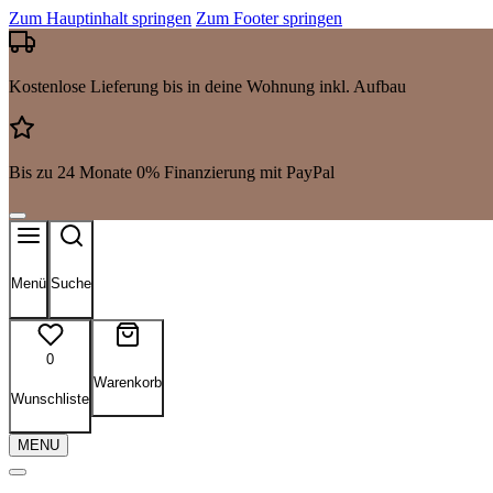
Zum Hauptinhalt springen
Zum Footer springen
Kostenlose Lieferung bis in deine Wohnung inkl. Aufbau
Bis zu 24 Monate 0% Finanzierung mit PayPal
Menü
Suche
0
Warenkorb
Wunschliste
MENU