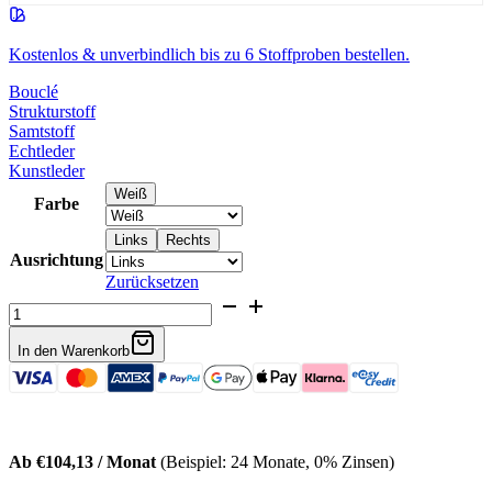
Kostenlos & unverbindlich bis zu 6 Stoffproben bestellen.
Bouclé
Strukturstoff
Samtstoff
Echtleder
Kunstleder
Weiß
Farbe
Links
Rechts
Ausrichtung
Zurücksetzen
Bouclé
L-
Form
In den Warenkorb
Lounge
Sofa
Meliva
Menge
Ab €104,13 / Monat
(Beispiel: 24 Monate, 0% Zinsen)