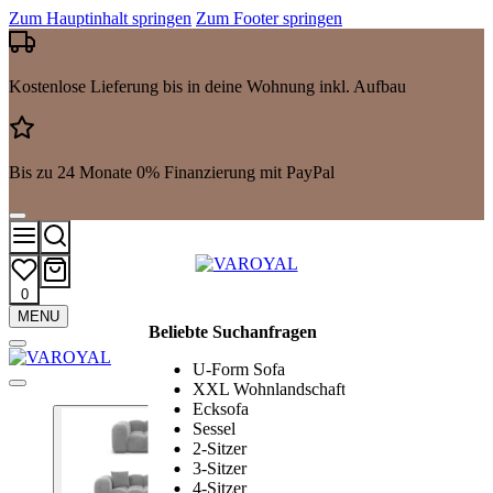
Zum Hauptinhalt springen
Zum Footer springen
Kostenlose Lieferung bis in deine Wohnung inkl. Aufbau
Bis zu 24 Monate 0% Finanzierung mit PayPal
0
Mehr
MENU
Beliebte Suchanfragen
Suchergebnisse
anzeigen
U-Form Sofa
XXL Wohnlandschaft
Ecksofa
Sessel
2-Sitzer
3-Sitzer
4-Sitzer