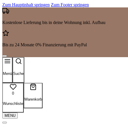
Zum Hauptinhalt springen
Zum Footer springen
Kostenlose Lieferung bis in deine Wohnung inkl. Aufbau
Bis zu 24 Monate 0% Finanzierung mit PayPal
Menü
Suche
0
Warenkorb
Wunschliste
MENU