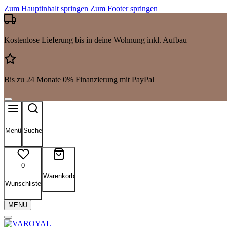
Zum Hauptinhalt springen
Zum Footer springen
Kostenlose Lieferung bis in deine Wohnung inkl. Aufbau
Bis zu 24 Monate 0% Finanzierung mit PayPal
Menü
Suche
0
Warenkorb
Wunschliste
MENU