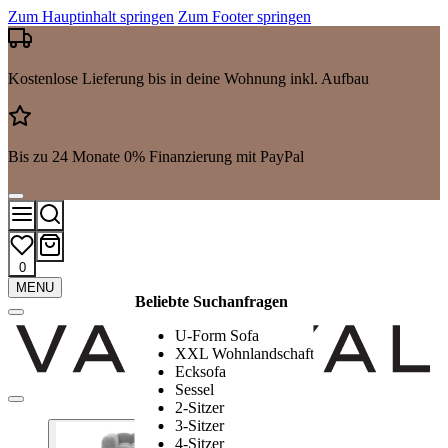
Zum Hauptinhalt springen
Zum Footer springen
Kostenlose Lieferung bis in deine Wohnung inkl. Aufbau
Bis zu 24 Monate 0% Finanzierung mit PayPal
0
Mehr
MENU
Beliebte Suchanfragen
Suchergebnisse
anzeigen
U-Form Sofa
XXL Wohnlandschaft
Ecksofa
Sessel
2-Sitzer
3-Sitzer
4-Sitzer