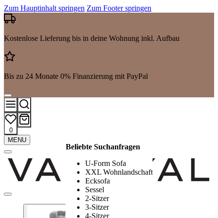
Zum Hauptinhalt springen
Zum Footer springen
Kostenlose Lieferung bis in deine Wohnung inkl. Aufbau
Bis zu 24 Monate 0% Finanzierung mit PayPal
0
Mehr
MENU
Beliebte Suchanfragen
Suchergebnisse
anzeigen
U-Form Sofa
XXL Wohnlandschaft
Ecksofa
Sessel
2-Sitzer
3-Sitzer
4-Sitzer