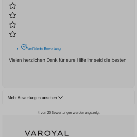
region1.analytics.google.com
kconsent
www.google-analytics.com
klaro
litespeed_qc_hide_banner
marketing_cookies
moeclid
Verifizierte Bewertung
OptanonAlertBoxClosed
Vielen herzlichen Dank für eure Hilfe ihr seid die besten
perf_*
SameSite
snconsent
ssm_au_c
Mehr Bewertungen ansehen
tarteaucitron
termsfeed_pc1_consent
4 von 20 Bewertungen werden angezeigt
twCookieConsent
uet_msclkid