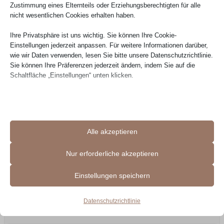
Zustimmung eines Elternteils oder Erziehungsberechtigten für alle
nicht wesentlichen Cookies erhalten haben.
29.07.2026
Ihre Privatsphäre ist uns wichtig. Sie können Ihre Cookie-
Einstellungen jederzeit anpassen. Für weitere Informationen darüber,
wie wir Daten verwenden, lesen Sie bitte unsere Datenschutzrichtlinie.
Sie können Ihre Präferenzen jederzeit ändern, indem Sie auf die
Schaltfläche „Einstellungen“ unten klicken.
Beachten Sie, dass das Deaktivieren bestimmter Arten von Cookies
Ihr Erlebnis auf der Website und die von uns angebotenen Dienste
beeinträchtigen kann.
Verifizierte Bewertung
Alle akzeptieren
Sehr guter Kundenservice. Produkt – Couch – in Top
Essenzielle
Essenzielle Cookies und Dienste ermöglichen grundlegende
Qualität – sehr schön sowie bequem. Ich nutze schon
Nur erforderliche akzeptieren
Funktionen und sind für das ordnungsgemäße Funktionieren der
seit mehrere Monaten und gibt keine Problemen .
Website erforderlich. Diese Cookies und Dienste erfordern keine
Einstellungen speichern
Lieferung + Montage in Preis erhalten, pünktlich und
Zustimmung des Nutzers gemäß der DSGVO.
höfflich gelaufen. 100/100 Punkte. Empfehlenswert.
Details anzeigen
Datenschutzrichtlinie
Erforderlich
__stripe_mid
Diese Cookies und Dienste sind für das ordnungsgemäße