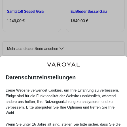
Samtstoff Sessel Gaia
Echtleder Sessel Gaia
1.249,00
€
1.649,00
€
Mehr aus dieser Serie ansehen
4 von 39 Produkten aus dieser Serie werden angezeigt
Das sagen unsere Kunden über uns
Datenschutzeinstellungen
Diese Website verwendet Cookies, um Ihre Erfahrung zu verbessern.
Einige sind für die Funktionalität der Website unerlässlich, während
andere uns helfen, Ihre Nutzungserfahrung zu analysieren und zu
verbessern. Bitte überprüfen Sie Ihre Optionen und treffen Sie Ihre
Wahl.
Martina Prielozna
Wenn Sie unter 16 Jahre alt sind, stellen Sie bitte sicher, dass Sie die