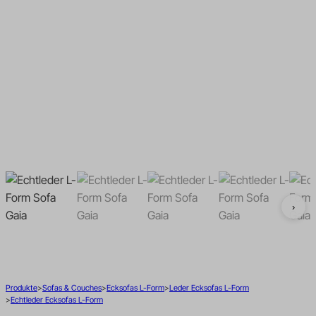
Bouclé Wohnlandschaften
Bouclé Ecksofas L-Form
U-Form
Cord Wohnlandschaften U-
Cord Ecksofas L-Form
Form
›
Produkte
Sofas & Couches
Ecksofas L-Form
Leder Ecksofas L-Form
Echtleder Ecksofas L-Form