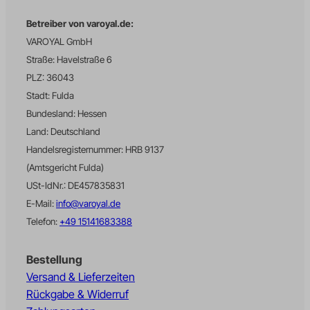
uet_vid
Betreiber von varoyal.de:
wffn_gclid
VAROYAL GmbH
wffn_journey
Straße: Havelstraße 6
wffn_referrer_last
PLZ: 36043
wffn_utm_campaign_last
Stadt: Fulda
wffn_utm_content_last
Bundesland: Hessen
wffn_utm_medium_last
Land: Deutschland
Handelsregisternummer: HRB 9137
wffn_utm_source_last
(Amtsgericht Fulda)
wffn_utm_term_last
USt-IdNr.: DE457835831
wpc*
E-Mail:
info@varoyal.de
X-MC-Endpoint-ID
Telefon:
+49 15141683388
fonts.gstatic.com
Bestellung
www.google.pl
Versand & Lieferzeiten
www.google.rs
Rückgabe & Widerruf
www.googletagmanager.com