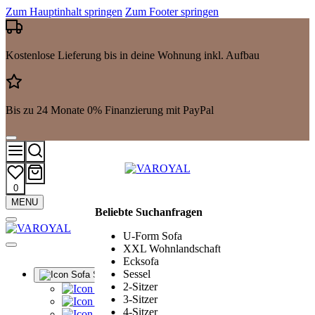
Zum Hauptinhalt springen
Zum Footer springen
Kostenlose Lieferung bis in deine Wohnung inkl. Aufbau
Bis zu 24 Monate 0% Finanzierung mit PayPal
0
Mehr
MENU
Beliebte Suchanfragen
Suchergebnisse
anzeigen
U-Form Sofa
XXL Wohnlandschaft
Ecksofa
Sessel
Sofa Sets
2-Sitzer
Alle Sofa Sets
3-Sitzer
Ledergarnituren
4-Sitzer
Polstergarnituren