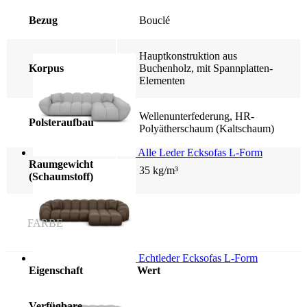
Bezug
Bouclé
Hauptkonstruktion aus
Korpus
Buchenholz, mit Spannplatten-
Elementen
Wellenunterfederung, HR-
Polsteraufbau
Polyätherschaum (Kaltschaum)
Alle Leder Ecksofas L-Form
Raumgewicht
35 kg/m³
(Schaumstoff)
FARBE
Echtleder Ecksofas L-Form
Eigenschaft
Wert
Verfügbare