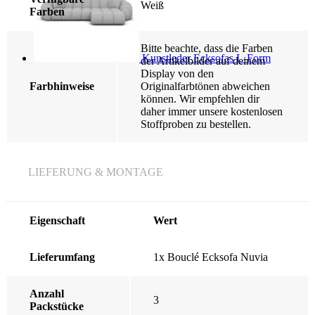
Weiß
Farben
Bitte beachte, dass die Farben
Kunstleder Ecksofas L-Form
der Artikelbilder auf deinem
Display von den
Farbhinweise
Originalfarbtönen abweichen
können. Wir empfehlen dir
daher immer unsere kostenlosen
Stoffproben zu bestellen.
LIEFERUNG & MONTAGE
Eigenschaft
Wert
Lieferumfang
1x
Bouclé Ecksofa Nuvia
Anzahl
3
Packstücke