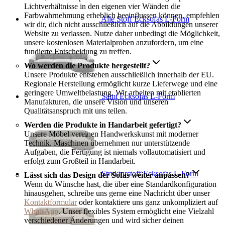
Lichtverhältnisse in den eigenen vier Wänden die
Farbwahrnehmung erheblich beeinflussen können, empfehlen
Alle Stoff Ecksofas L-Form
wir dir, dich nicht ausschließlich auf die Abbildungen unserer
Website zu verlassen. Nutze daher unbedingt die Möglichkeit,
unsere kostenlosen Materialproben anzufordern, um eine
fundierte Entscheidung zu treffen.
Wo werden die Produkte hergestellt?
Unsere Produkte entstehen ausschließlich innerhalb der EU.
Regionale Herstellung ermöglicht kurze Lieferwege und eine
geringere Umweltbelastung. Wir arbeiten mit etablierten
Samt Ecksofas L-Form
Manufakturen, die unsere Vision und unseren
Qualitätsanspruch mit uns teilen.
Werden die Produkte in Handarbeit gefertigt?
Unsere Möbel vereinen Handwerkskunst mit moderner
Technik. Maschinen übernehmen nur unterstützende
Aufgaben, die Fertigung ist niemals vollautomatisiert und
erfolgt zum Großteil in Handarbeit.
Strukturstoff Ecksofas L-Form
Lässt sich das Design der Sofas weiter anpassen?
Wenn du Wünsche hast, die über eine Standardkonfiguration
hinausgehen, schreibe uns gerne eine Nachricht über unser
Kontaktformular
oder kontaktiere uns ganz unkompliziert auf
WhatsApp
. Unser flexibles System ermöglicht eine Vielzahl
verschiedener Änderungen und wird sicher deinen