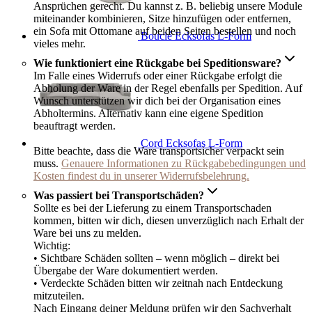
Ansprüchen gerecht. Du kannst z. B. beliebig unsere Module
miteinander kombinieren, Sitze hinzufügen oder entfernen,
ein Sofa mit Ottomane auf beiden Seiten bestellen und noch
Bouclé Ecksofas L-Form
vieles mehr.
Wie funktioniert eine Rückgabe bei Speditionsware?
Im Falle eines Widerrufs oder einer Rückgabe erfolgt die
Abholung der Ware in der Regel ebenfalls per Spedition. Auf
Wunsch unterstützen wir dich bei der Organisation eines
Abholtermins. Alternativ kann eine eigene Spedition
beauftragt werden.
Cord Ecksofas L-Form
Bitte beachte, dass die Ware transportsicher verpackt sein
muss.
Genauere Informationen zu Rückgabebedingungen und
Kosten findest du in unserer Widerrufsbelehrung.
Was passiert bei Transportschäden?
Sollte es bei der Lieferung zu einem Transportschaden
kommen, bitten wir dich, diesen unverzüglich nach Erhalt der
Ware bei uns zu melden.
Wichtig:
• Sichtbare Schäden sollten – wenn möglich – direkt bei
Übergabe der Ware dokumentiert werden.
• Verdeckte Schäden bitten wir zeitnah nach Entdeckung
mitzuteilen.
Nach Eingang deiner Meldung prüfen wir den Sachverhalt