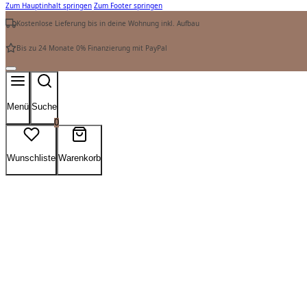
Zum Hauptinhalt springen
Zum Footer springen
Kostenlose Lieferung bis in deine Wohnung inkl. Aufbau
Bis zu 24 Monate 0% Finanzierung mit PayPal
Menü
Suche
0
Wunschliste
Warenkorb