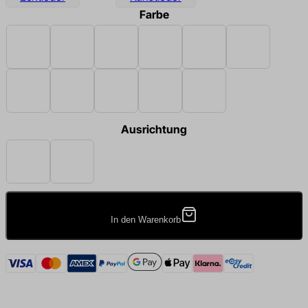
Farbe
Beige
Schwarz
Braun
Creme
Dunkelgrau
Smaragdgrün
Hellgrau
Rot
Königsblau
Sand
Taupe
Ausrichtung
Links
Rechts
In den Warenkorb