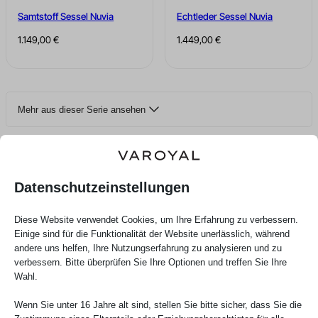
Samtstoff Sessel Nuvia
Echtleder Sessel Nuvia
1.149,00
€
1.449,00
€
Mehr aus dieser Serie ansehen
4 von 44 Produkten aus dieser Serie werden angezeigt
Das sagen unsere Kunden über uns
Datenschutzeinstellungen
Diese Website verwendet Cookies, um Ihre Erfahrung zu verbessern.
Einige sind für die Funktionalität der Website unerlässlich, während
andere uns helfen, Ihre Nutzungserfahrung zu analysieren und zu
verbessern. Bitte überprüfen Sie Ihre Optionen und treffen Sie Ihre
Wahl.
Martina Prielozna
Wenn Sie unter 16 Jahre alt sind, stellen Sie bitte sicher, dass Sie die