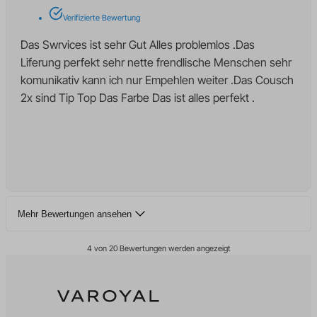
kconsent
www.google-analytics.com
Verifizierte Bewertung
klaro
Das Swrvices ist sehr Gut Alles problemlos .Das
litespeed_qc_hide_banner
Liferung perfekt sehr nette frendlische Menschen sehr
marketing_cookies
komunikativ kann ich nur Empehlen weiter .Das Cousch
moeclid
2x sind Tip Top Das Farbe Das ist alles perfekt .
OptanonAlertBoxClosed
perf_*
SameSite
snconsent
ssm_au_c
Mehr Bewertungen ansehen
tarteaucitron
termsfeed_pc1_consent
4 von 20 Bewertungen werden angezeigt
twCookieConsent
uet_msclkid
uet_vid