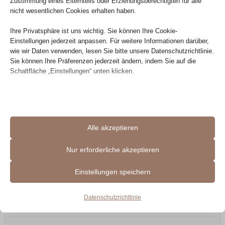
Zustimmung eines Elternteils oder Erziehungsberechtigten für alle
nicht wesentlichen Cookies erhalten haben.
29.07.2026
Ihre Privatsphäre ist uns wichtig. Sie können Ihre Cookie-
Einstellungen jederzeit anpassen. Für weitere Informationen darüber,
wie wir Daten verwenden, lesen Sie bitte unsere Datenschutzrichtlinie.
Sie können Ihre Präferenzen jederzeit ändern, indem Sie auf die
Schaltfläche „Einstellungen“ unten klicken.
Beachten Sie, dass das Deaktivieren bestimmter Arten von Cookies
Ihr Erlebnis auf der Website und die von uns angebotenen Dienste
beeinträchtigen kann.
Verifizierte Bewertung
Alle akzeptieren
Sehr guter Kundenservice. Produkt – Couch – in Top
Essenzielle
Qualität – sehr schön sowie bequem. Ich nutze schon
Essenzielle Cookies und Dienste ermöglichen grundlegende
Nur erforderliche akzeptieren
seit mehrere Monaten und gibt keine Problemen .
Funktionen und sind für das ordnungsgemäße Funktionieren der
Website erforderlich. Diese Cookies und Dienste erfordern keine
Lieferung + Montage in Preis erhalten, pünktlich und
Einstellungen speichern
Zustimmung des Nutzers gemäß der DSGVO.
höfflich gelaufen. 100/100 Punkte. Empfehlenswert.
Details anzeigen
Datenschutzrichtlinie
Erforderlich
__stripe_mid
Diese Cookies und Dienste sind für das ordnungsgemäße