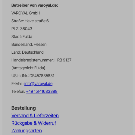
Betreiber von varoyal.de:
wffn_gclid
VAROYAL GmbH
wffn_journey
Straße: Havelstraße 6
wffn_referrer_last
PLZ: 36043
wffn_utm_campaign_last
Stadt: Fulda
Bundesland: Hessen
wffn_utm_content_last
Land: Deutschland
wffn_utm_medium_last
Handelsregisternummer: HRB 9137
wffn_utm_source_last
(Amtsgericht Fulda)
wffn_utm_term_last
USt-IdNr.: DE457835831
wpc*
E-Mail:
info@varoyal.de
Telefon:
+49 15141683388
X-MC-Endpoint-ID
fonts.gstatic.com
Bestellung
www.google.pl
Versand & Lieferzeiten
www.google.rs
Rückgabe & Widerruf
www.googletagmanager.com
Zahlungsarten