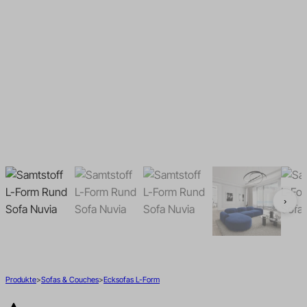
Bouclé Wohnlandschaften
Bouclé Ecksofas L-Form
U-Form
Cord Wohnlandschaften U-
Cord Ecksofas L-Form
Form
›
Produkte
Sofas & Couches
Ecksofas L-Form