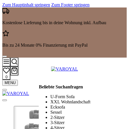
Zum Hauptinhalt springen
Zum Footer springen
Kostenlose Lieferung bis in deine Wohnung inkl. Aufbau
Bis zu 24 Monate 0% Finanzierung mit PayPal
0
Mehr
MENU
Beliebte Suchanfragen
Suchergebnisse
anzeigen
U-Form Sofa
XXL Wohnlandschaft
Ecksofa
Sessel
2-Sitzer
3-Sitzer
4-Sitzer