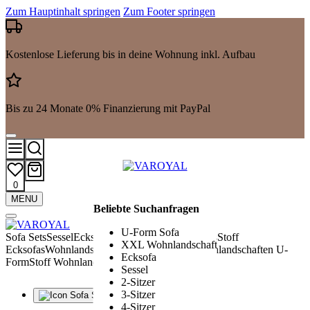
Zum Hauptinhalt springen
Zum Footer springen
Kostenlose Lieferung bis in deine Wohnung inkl. Aufbau
Bis zu 24 Monate 0% Finanzierung mit PayPal
0
Mehr
MENU
Beliebte Suchanfragen
Suchergebnisse
anzeigen
U-Form Sofa
Sofa Sets
Sessel
Ecksofas L-Form
Leder Ecksofas
Stoff
XXL Wohnlandschaft
Ecksofas
Wohnlandschaften U-Form
Leder Wohnlandschaften U-
Ecksofa
Form
Stoff Wohnlandschaften U-Form
Sessel
2-Sitzer
3-Sitzer
Sofa Sets
4-Sitzer