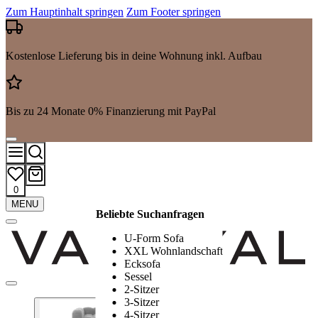
Zum Hauptinhalt springen
Zum Footer springen
Kostenlose Lieferung bis in deine Wohnung inkl. Aufbau
Bis zu 24 Monate 0% Finanzierung mit PayPal
0
Mehr
MENU
Beliebte Suchanfragen
Suchergebnisse
anzeigen
U-Form Sofa
XXL Wohnlandschaft
Ecksofa
Sessel
2-Sitzer
3-Sitzer
4-Sitzer