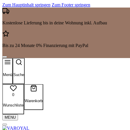
Zum Hauptinhalt springen
Zum Footer springen
Kostenlose Lieferung bis in deine Wohnung inkl. Aufbau
Bis zu 24 Monate 0% Finanzierung mit PayPal
Menü
Suche
0
Warenkorb
Wunschliste
MENU