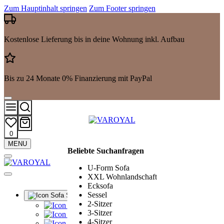
Zum Hauptinhalt springen
Zum Footer springen
Kostenlose Lieferung bis in deine Wohnung inkl. Aufbau
Bis zu 24 Monate 0% Finanzierung mit PayPal
0
Mehr
MENU
Beliebte Suchanfragen
Suchergebnisse
anzeigen
U-Form Sofa
XXL Wohnlandschaft
Ecksofa
Sessel
Sofa Sets
2-Sitzer
Alle Sofa Sets
3-Sitzer
Ledergarnituren
4-Sitzer
Polstergarnituren