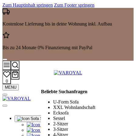
Zum Hauptinhalt springen
Zum Footer springen
Kostenlose Lieferung bis in deine Wohnung inkl. Aufbau
Bis zu 24 Monate 0% Finanzierung mit PayPal
0
Mehr
MENU
Beliebte Suchanfragen
Suchergebnisse
anzeigen
U-Form Sofa
XXL Wohnlandschaft
Ecksofa
Sessel
Sofa Sets
2-Sitzer
Alle Sofa Sets
3-Sitzer
Ledergarnituren
4-Sitzer
Polstergarnituren