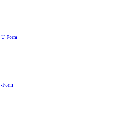
n U-Form
U-Form