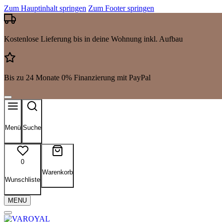
Zum Hauptinhalt springen
Zum Footer springen
Kostenlose Lieferung bis in deine Wohnung inkl. Aufbau
Bis zu 24 Monate 0% Finanzierung mit PayPal
Menü
Suche
0
Warenkorb
Wunschliste
MENU