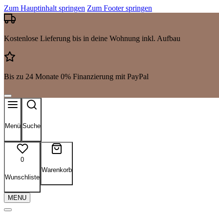
Zum Hauptinhalt springen
Zum Footer springen
Kostenlose Lieferung bis in deine Wohnung inkl. Aufbau
Bis zu 24 Monate 0% Finanzierung mit PayPal
Menü
Suche
0
Warenkorb
Wunschliste
MENU