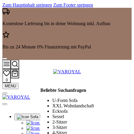
Zum Hauptinhalt springen
Zum Footer springen
Kostenlose Lieferung bis in deine Wohnung inkl. Aufbau
Bis zu 24 Monate 0% Finanzierung mit PayPal
0
Mehr
MENU
Beliebte Suchanfragen
Suchergebnisse
anzeigen
U-Form Sofa
XXL Wohnlandschaft
Ecksofa
Sessel
Sofa Sets
2-Sitzer
Alle Sofa Sets
3-Sitzer
Ledergarnituren
4-Sitzer
Polstergarnituren