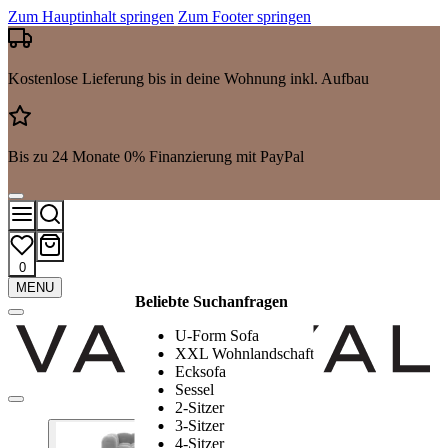
Zum Hauptinhalt springen
Zum Footer springen
Kostenlose Lieferung bis in deine Wohnung inkl. Aufbau
Bis zu 24 Monate 0% Finanzierung mit PayPal
0
Mehr
MENU
Beliebte Suchanfragen
Suchergebnisse
anzeigen
U-Form Sofa
XXL Wohnlandschaft
Ecksofa
Sessel
2-Sitzer
3-Sitzer
4-Sitzer