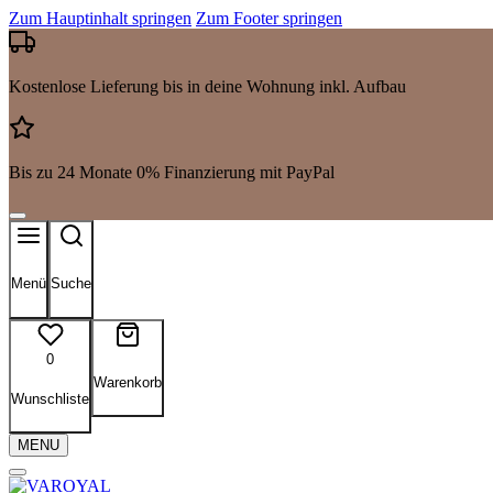
Zum Hauptinhalt springen
Zum Footer springen
Kostenlose Lieferung bis in deine Wohnung inkl. Aufbau
Bis zu 24 Monate 0% Finanzierung mit PayPal
Menü
Suche
0
Warenkorb
Wunschliste
MENU