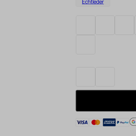
Echtleder
Anthrazit
Beige
Schwa
Weiß
Links
Rechts