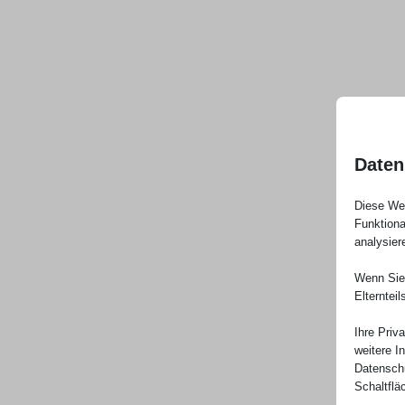
Daten
Diese Web
Funktiona
analysier
Wenn Sie 
Elterntei
Ihre Priv
weitere I
Datenschu
Schaltflä