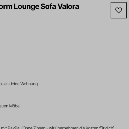
Form Lounge Sofa Valora
bis in deine Wohnung
 neuen Möbel
mit PayPal (Ohne Zinsen - wir übernehmen die Kosten für dich)