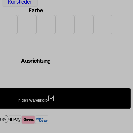
Kunstleder
Farbe
rz
Braun
Creme
Dunkelblau
Grün
Grau
Hellgrau
Ausrichtung
In den Warenkorb