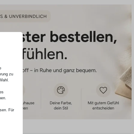
e
hrung zu
 Wahl.
nes
ben.
ssen. Für