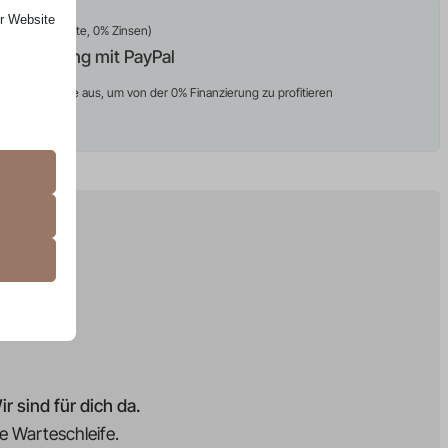
er Website
ispiel: 24 Monate, 0% Zinsen)
inanzierung mit PayPal
hlungsmethode aus, um von der 0% Finanzierung zu profitieren
 das
rung
 erfordern
 unter
assen.
sere
 sind für dich da.
e Warteschleife.
erte