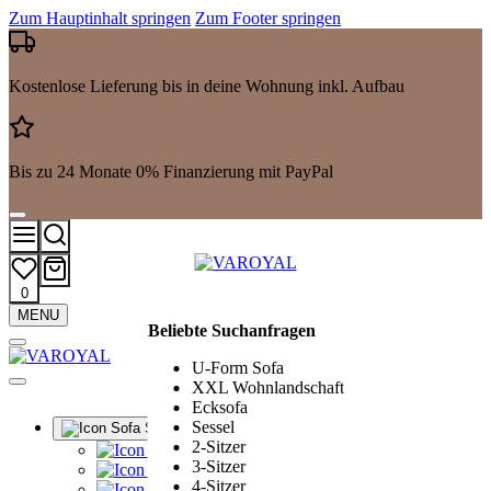
Zum Hauptinhalt springen
Zum Footer springen
Kostenlose Lieferung bis in deine Wohnung inkl. Aufbau
Bis zu 24 Monate 0% Finanzierung mit PayPal
0
Mehr
MENU
Beliebte Suchanfragen
Suchergebnisse
anzeigen
U-Form Sofa
XXL Wohnlandschaft
Ecksofa
Sessel
Sofa Sets
2-Sitzer
Alle Sofa Sets
3-Sitzer
Ledergarnituren
4-Sitzer
Polstergarnituren