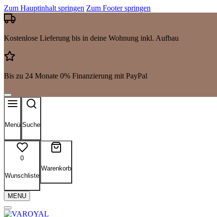
Zum Hauptinhalt springen
Zum Footer springen
Kostenlose Lieferung bis in deine Wohnung inkl. Aufbau
Bis zu 24 Monate 0% Finanzierung mit PayPal
Menü
Suche
0
Warenkorb
Wunschliste
MENU