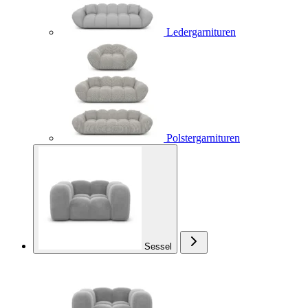
Ledergarnituren
Polstergarnituren
Sessel