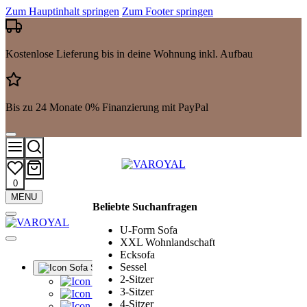
Zum Hauptinhalt springen
Zum Footer springen
Kostenlose Lieferung bis in deine Wohnung inkl. Aufbau
Bis zu 24 Monate 0% Finanzierung mit PayPal
0
Mehr
MENU
Beliebte Suchanfragen
Suchergebnisse
anzeigen
U-Form Sofa
XXL Wohnlandschaft
Ecksofa
Sessel
Sofa Sets
2-Sitzer
Alle Sofa Sets
3-Sitzer
Ledergarnituren
4-Sitzer
Polstergarnituren