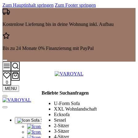
Zum Hauptinhalt springen
Zum Footer springen
Kostenlose Lieferung bis in deine Wohnung inkl. Aufbau
Bis zu 24 Monate 0% Finanzierung mit PayPal
0
Mehr
MENU
Beliebte Suchanfragen
Suchergebnisse
anzeigen
U-Form Sofa
XXL Wohnlandschaft
Ecksofa
Sessel
Sofa Sets
2-Sitzer
Alle Sofa Sets
3-Sitzer
Ledergarnituren
4-Sitzer
Polstergarnituren