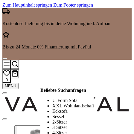
Zum Hauptinhalt springen
Zum Footer springen
Kostenlose Lieferung bis in deine Wohnung inkl. Aufbau
Bis zu 24 Monate 0% Finanzierung mit PayPal
0
Mehr
MENU
Beliebte Suchanfragen
Suchergebnisse
anzeigen
U-Form Sofa
XXL Wohnlandschaft
Ecksofa
Sessel
2-Sitzer
3-Sitzer
4-Sitzer