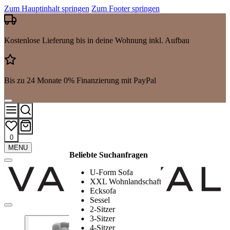
Zum Hauptinhalt springen
Zum Footer springen
Kostenlose Lieferung bis in deine Wohnung inkl. Aufbau
Bis zu 24 Monate 0% Finanzierung mit PayPal
0
Mehr
MENU
Beliebte Suchanfragen
Suchergebnisse
anzeigen
U-Form Sofa
XXL Wohnlandschaft
Ecksofa
Sessel
2-Sitzer
3-Sitzer
4-Sitzer