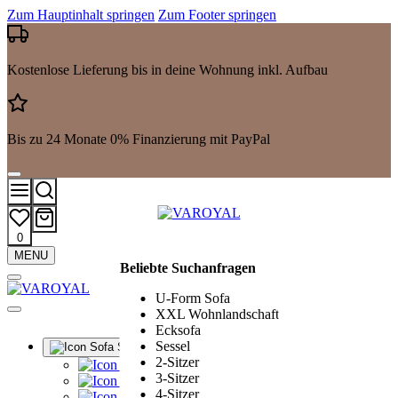
Zum Hauptinhalt springen
Zum Footer springen
Kostenlose Lieferung bis in deine Wohnung inkl. Aufbau
Bis zu 24 Monate 0% Finanzierung mit PayPal
0
Mehr
MENU
Beliebte Suchanfragen
Suchergebnisse
anzeigen
U-Form Sofa
XXL Wohnlandschaft
Ecksofa
Sessel
Sofa Sets
2-Sitzer
Alle Sofa Sets
3-Sitzer
Ledergarnituren
4-Sitzer
Polstergarnituren