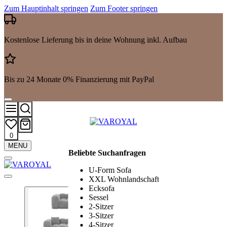
Zum Hauptinhalt springen
Zum Footer springen
Kostenlose Lieferung bis in deine Wohnung inkl. Aufbau
Bis zu 24 Monate 0% Finanzierung mit PayPal
0
Mehr
MENU
Beliebte Suchanfragen
Suchergebnisse
anzeigen
U-Form Sofa
XXL Wohnlandschaft
Ecksofa
Sessel
2-Sitzer
3-Sitzer
4-Sitzer