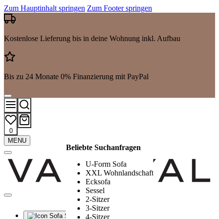
Zum Hauptinhalt springen
Zum Footer springen
Kostenlose Lieferung bis in deine Wohnung inkl. Aufbau
Bis zu 24 Monate 0% Finanzierung mit PayPal
0
Mehr
MENU
Beliebte Suchanfragen
Suchergebnisse
anzeigen
U-Form Sofa
XXL Wohnlandschaft
Ecksofa
Sessel
2-Sitzer
3-Sitzer
Sofa Sets
4-Sitzer