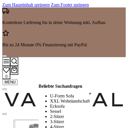
Zum Hauptinhalt springen
Zum Footer springen
Kostenlose Lieferung bis in deine Wohnung inkl. Aufbau
Bis zu 24 Monate 0% Finanzierung mit PayPal
0
Mehr
MENU
Beliebte Suchanfragen
Suchergebnisse
anzeigen
U-Form Sofa
XXL Wohnlandschaft
Ecksofa
Sessel
2-Sitzer
3-Sitzer
4-Sitzer