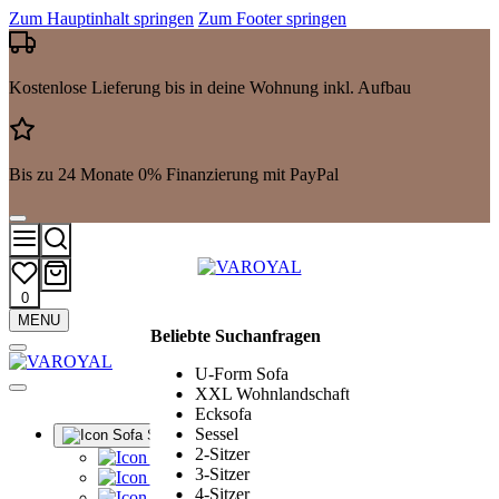
Zum Hauptinhalt springen
Zum Footer springen
Kostenlose Lieferung bis in deine Wohnung inkl. Aufbau
Bis zu 24 Monate 0% Finanzierung mit PayPal
0
Mehr
MENU
Beliebte Suchanfragen
Suchergebnisse
anzeigen
U-Form Sofa
XXL Wohnlandschaft
Ecksofa
Sessel
Sofa Sets
2-Sitzer
Alle Sofa Sets
3-Sitzer
Ledergarnituren
4-Sitzer
Polstergarnituren