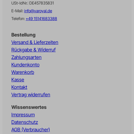
USt-IdNr.: DE457835831
wffn_utm_content_last
E-Mail:
info@varoyal.de
wffn_utm_medium_last
Telefon:
+49 15141683388
wffn_utm_source_last
Bestellung
wffn_utm_term_last
Versand & Lieferzeiten
wpc*
Rückgabe & Widerruf
X-MC-Endpoint-ID
Zahlungsarten
Kundenkonto
fonts.gstatic.com
Warenkorb
www.google.pl
Kasse
www.google.rs
Kontakt
www.googletagmanager.com
Vertrag widerrufen
Wissenswertes
Impressum
Datenschutz
AGB (Verbraucher)