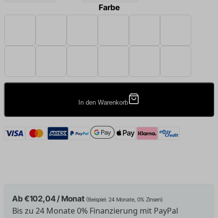
Farbe
Beige
Schwarz
Braun
Creme
Dunkelgrau
Smaragdgrün
Hellgrau
Mitternachtsblau
Senf
Königsblau
Sand
Taupe
In den Warenkorb
Ab €102,04 / Monat
(Beispiel: 24 Monate, 0% Zinsen)
Bis zu 24 Monate 0% Finanzierung mit PayPal