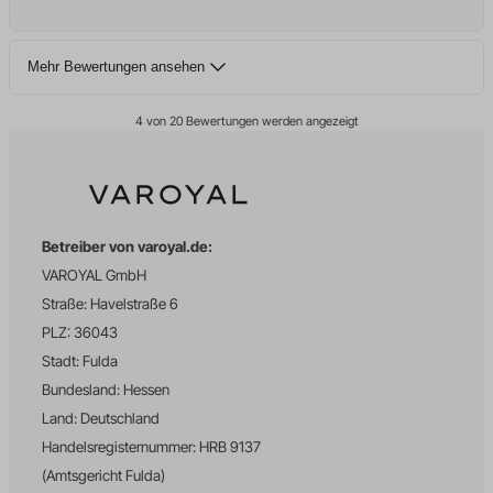
moeclid
OptanonAlertBoxClosed
Mehr Bewertungen ansehen
perf_*
SameSite
4 von 20 Bewertungen werden angezeigt
snconsent
ssm_au_c
tarteaucitron
Betreiber von varoyal.de:
termsfeed_pc1_consent
VAROYAL GmbH
twCookieConsent
Straße: Havelstraße 6
uet_msclkid
PLZ: 36043
uet_vid
Stadt: Fulda
wffn_gclid
Bundesland: Hessen
Land: Deutschland
wffn_journey
Handelsregisternummer: HRB 9137
wffn_referrer_last
(Amtsgericht Fulda)
wffn_utm_campaign_last